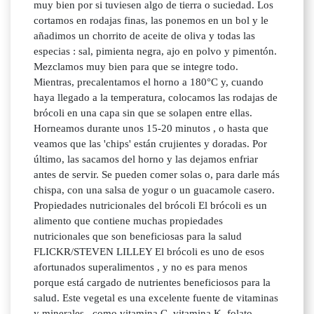
muy bien por si tuviesen algo de tierra o suciedad. Los
cortamos en rodajas finas, las ponemos en un bol y le
añadimos un chorrito de aceite de oliva y todas las
especias : sal, pimienta negra, ajo en polvo y pimentón.
Mezclamos muy bien para que se integre todo.
Mientras, precalentamos el horno a 180°C y, cuando
haya llegado a la temperatura, colocamos las rodajas de
brócoli en una capa sin que se solapen entre ellas.
Horneamos durante unos 15-20 minutos , o hasta que
veamos que las 'chips' están crujientes y doradas. Por
último, las sacamos del horno y las dejamos enfriar
antes de servir. Se pueden comer solas o, para darle más
chispa, con una salsa de yogur o un guacamole casero.
Propiedades nutricionales del brócoli El brócoli es un
alimento que contiene muchas propiedades
nutricionales que son beneficiosas para la salud
FLICKR/STEVEN LILLEY El brócoli es uno de esos
afortunados superalimentos , y no es para menos
porque está cargado de nutrientes beneficiosos para la
salud. Este vegetal es una excelente fuente de vitaminas
y minerales , como vitamina C, vitamina K, folato,