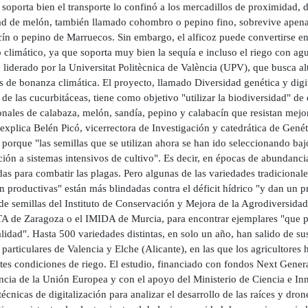
soporta bien el transporte lo confinó a los mercadillos de proximidad, 
ad de melón, también llamado cohombro o pepino fino, sobrevive apena
cín o pepino de Marruecos. Sin embargo, el alficoz puede convertirse e
climático, ya que soporta muy bien la sequía e incluso el riego con ag
 liderado por la Universitat Politècnica de València (UPV), que busca al
 de bonanza climática. El proyecto, llamado Diversidad genética y digit
 de las cucurbitáceas, tiene como objetivo "utilizar la biodiversidad" de
onales de calabaza, melón, sandía, pepino y calabacín que resistan mejo
explica Belén Picó, vicerrectora de Investigación y catedrática de Genét
porque "las semillas que se utilizan ahora se han ido seleccionando baj
ión a sistemas intensivos de cultivo". Es decir, en épocas de abundancia
das para combatir las plagas. Pero algunas de las variedades tradicional
n productivas" están más blindadas contra el déficit hídrico "y dan un pr
de semillas del Instituto de Conservación y Mejora de la Agrodiversidad
TA de Zaragoza o el IMIDA de Murcia, para encontrar ejemplares "que p
lidad". Hasta 500 variedades distintas, en solo un año, han salido de su
 particulares de Valencia y Elche (Alicante), en las que los agricultores 
ntes condiciones de riego. El estudio, financiado con fondos Next Gene
encia de la Unión Europea y con el apoyo del Ministerio de Ciencia e In
 técnicas de digitalización para analizar el desarrollo de las raíces y dr