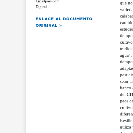
En: elpais.com
que no 
Digital
varied
calaba
ENLACE AL DOCUMENTO
cambio 
ORIGINAL >
estudio
tiempos
cultivo
tradici
agua", 
tiempo 
adaptac
pestici
sean ta
banco 
del CI
peor ca
cultivo
difere
Resili
utiliza