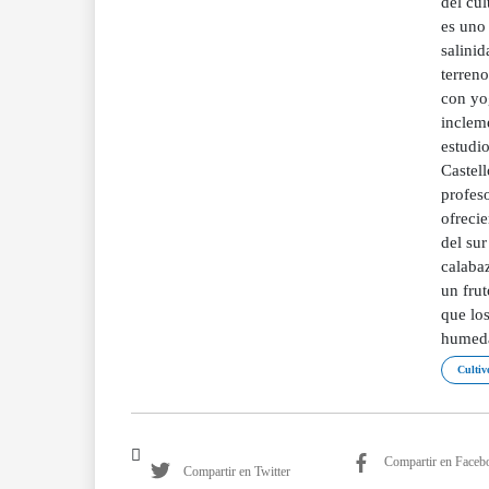
del cul
es uno 
salini
terreno
con yo
incleme
estudio
Castell
profeso
ofreci
del sur
calabaz
un frut
que los
humeda
Cultiv
Compartir en Faceb
Compartir en Twitter