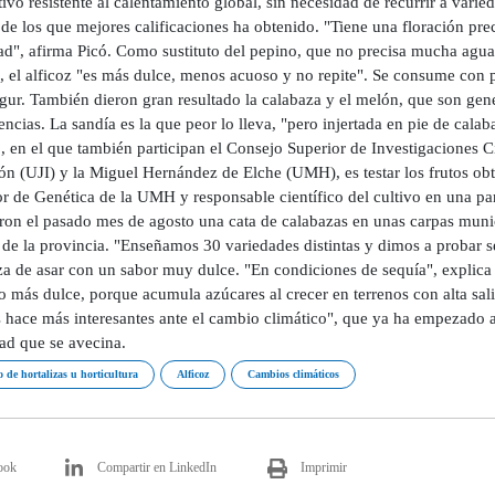
tivo resistente al calentamiento global, sin necesidad de recurrir a varie
de los que mejores calificaciones ha obtenido. "Tiene una floración prec
dad", afirma Picó. Como sustituto del pepino, que no precisa mucha agua
, el alficoz "es más dulce, menos acuoso y no repite". Se consume con p
gur. También dieron gran resultado la calabaza y el melón, que son gene
ncias. La sandía es la que peor lo lleva, "pero injertada en pie de calab
, en el que también participan el Consejo Superior de Investigaciones C
ón (UJI) y la Miguel Hernández de Elche (UMH), es testar los frutos obt
r de Genética de la UMH y responsable científico del cultivo en una par
eron el pasado mes de agosto una cata de calabazas en unas carpas munic
 de la provincia. "Enseñamos 30 variedades distintas y dimos a probar s
a de asar con un sabor muy dulce. "En condiciones de sequía", explica 
o más dulce, porque acumula azúcares al crecer en terrenos con alta sal
 hace más interesantes ante el cambio climático", que ya ha empezado a 
d que se avecina.
o de hortalizas u horticultura
Alficoz
Cambios climáticos
ook
Compartir en LinkedIn
Imprimir