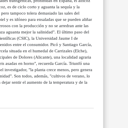
dades transgénicas, prohibidas en España, el alficoz
oz, es de ciclo corto y aguanta la sequía y la
 pero tampoco tolera demasiado las sales del
iel y es idóneo para ensaladas que se pueden aliñar
rosos con la producción y no se arredran ante las
aza aguanta mejor la salinidad". El último paso del
ientíficas (CSIC), la Universidad Jaume I de
enidos entre el consumidor. Picó y Santiago García,
cela situada en el humedal de Carrizales (Elche),
ipales de Dolores (Alicante), una localidad agraria
eis asadas en horno", recuerda García. Triunfó una
el investigador, "la planta crece menos, pero genera
inidad". Son todos, además, "cultivos de verano, lo
dejar sentir el aumento de la temperatura y de la