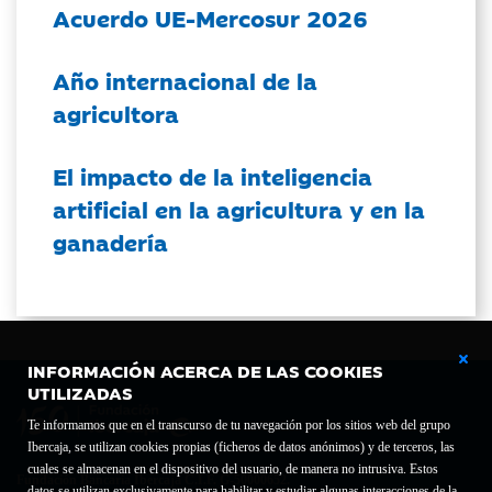
Acuerdo UE-Mercosur 2026
Año internacional de la
agricultora
El impacto de la inteligencia
artificial en la agricultura y en la
ganadería
INFORMACIÓN ACERCA DE LAS COOKIES
UTILIZADAS
Te informamos que en el transcurso de tu navegación por los sitios web del grupo
Ibercaja, se utilizan cookies propias (ficheros de datos anónimos) y de terceros, las
cuales se almacenan en el dispositivo del usuario, de manera no intrusiva. Estos
Fundación Bancaria Ibercaja C.I.F. G-50000652.
datos se utilizan exclusivamente para habilitar y estudiar algunas interacciones de la