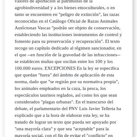
valores de aportación al patrimonio de la
agrobiodiversidad y a los bienes etnoculturales, o en
tanto se encuentren en "peligro de extinción", las razas
reconocidas en el Catálogo Oficial de Razas Animales
Autóctonas Vascas "podrán ser objeto de conservación,
estableciendo las instituciones instrumentos de control y
fomento para su preservación y recuperación". El texto
recoge un capítulo dedicado al régimen sancionador, en
el que --en función de la gravedad de las infracciones--
se establecen multas que oscilan entre los 100 y los
100.000 euros. EXCEPCIONES En la ley se especifica
que quedan "fuera" del ámbito de aplicación de esta
norma, dado que "se regirán por su normativa propia",
los animales empleados en la caza, la pesca, los
espectáculos taurinos reglados, así como los que sean
considerados "plagas urbanas". En el transcurso del
debate, el parlamentario del PNV Luis Javier Telleria ha
explicado que a la hora de elaborar esta ley, se ha
tratado de lograr un texto que pueda ser apoyado por
"una mayoría clara" y que sea "aceptable" para la
mayoría social, con el fin de evitar el "conflicto" en