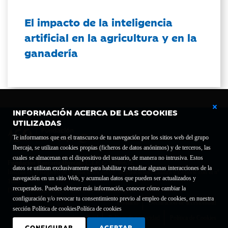
El impacto de la inteligencia
artificial en la agricultura y en la
ganadería
INFORMACIÓN ACERCA DE LAS COOKIES
UTILIZADAS
Te informamos que en el transcurso de tu navegación por los sitios web del grupo
Ibercaja, se utilizan cookies propias (ficheros de datos anónimos) y de terceros, las
cuales se almacenan en el dispositivo del usuario, de manera no intrusiva. Estos
Fundación Bancaria Ibercaja C.I.F. G-50000652.
datos se utilizan exclusivamente para habilitar y estudiar algunas interacciones de la
Inscrita en el Registro de Fundaciones del Mº de Educación, Cultura y Deporte con el nº
navegación en un sitio Web, y acumulan datos que pueden ser actualizados y
1689.
recuperados. Puedes obtener más información, conocer cómo cambiar la
Domicilio social: Joaquín Costa, 13. 50001 Zaragoza.
configuración y/o revocar tu consentimiento previo al empleo de cookies, en nuestra
Contacto
Declaración de accesibilidad
sección Política de cookies
Política de cookies
Aviso legal
Política de privacidad
Política de Cookies
CONFIGURAR
ACEPTAR