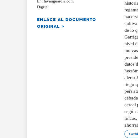
En: lavanguardia.com
histori
Digital
regant
hacerse
ENLACE AL DOCUMENTO
cultiva
ORIGINAL >
de lo 
Garrigu
nivel d
nuevas 
presid
datos d
hectóm
alerta 
riego q
persist
cebada 
cereal 
según J
fincas,
ahorrar
Cambio