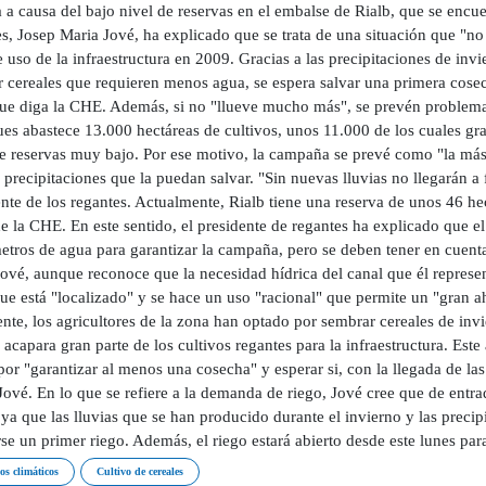
a a causa del bajo nivel de reservas en el embalse de Rialb, que se encu
es, Josep Maria Jové, ha explicado que se trata de una situación que "n
 uso de la infraestructura en 2009. Gracias a las precipitaciones de invi
r cereales que requieren menos agua, se espera salvar una primera cosec
que diga la CHE. Además, si no "llueve mucho más", se prevén problemas
es abastece 13.000 hectáreas de cultivos, unos 11.000 de los cuales gra
e reservas muy bajo. Por ese motivo, la campaña se prevé como "la más d
precipitaciones que la puedan salvar. "Sin nuevas lluvias no llegarán a f
ente de los regantes. Actualmente, Rialb tiene una reserva de unos 46 h
e la CHE. En este sentido, el presidente de regantes ha explicado que e
etros de agua para garantizar la campaña, pero se deben tener en cuenta
Jové, aunque reconoce que la necesidad hídrica del canal que él represen
ue está "localizado" y se hace un uso "racional" que permite un "gran a
ente, los agricultores de la zona han optado por sembrar cereales de in
acapara gran parte de los cultivos regantes para la infraestructura. Est
por "garantizar al menos una cosecha" y esperar si, con la llegada de la
ové. En lo que se refiere a la demanda de riego, Jové cree que de entra
 ya que las lluvias que se han producido durante el invierno y las precip
se un primer riego. Además, el riego estará abierto desde este lunes par
s climáticos
Cultivo de cereales