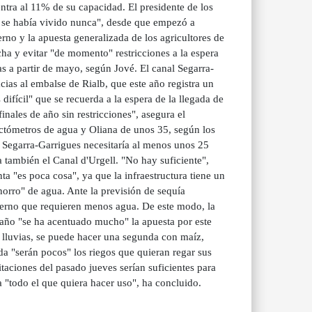
entra al 11% de su capacidad. El presidente de los
o se había vivido nunca", desde que empezó a
erno y la apuesta generalizada de los agricultores de
ha y evitar "de momento" restricciones a la espera
 a partir de mayo, según Jové. El canal Segarra-
cias al embalse de Rialb, que este año registra un
ifícil" que se recuerda a la espera de la llegada de
inales de año sin restricciones", asegura el
ectómetros de agua y Oliana de unos 35, según los
l Segarra-Garrigues necesitaría al menos unos 25
 también el Canal d'Urgell. "No hay suficiente",
ta "es poca cosa", ya que la infraestructura tiene un
horro" de agua. Ante la previsión de sequía
vierno que requieren menos agua. De este modo, la
e año "se ha acentuado mucho" la apuesta por este
s lluvias, se puede hacer una segunda con maíz,
da "serán pocos" los riegos que quieran regar sus
itaciones del pasado jueves serían suficientes para
a "todo el que quiera hacer uso", ha concluido.