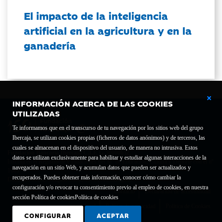
El impacto de la inteligencia
artificial en la agricultura y en la
ganadería
INFORMACIÓN ACERCA DE LAS COOKIES
UTILIZADAS
Te informamos que en el transcurso de tu navegación por los sitios web del grupo
Ibercaja, se utilizan cookies propias (ficheros de datos anónimos) y de terceros, las
cuales se almacenan en el dispositivo del usuario, de manera no intrusiva. Estos
Fundación Bancaria Ibercaja C.I.F. G-50000652.
datos se utilizan exclusivamente para habilitar y estudiar algunas interacciones de la
Inscrita en el Registro de Fundaciones del Mº de Educación, Cultura y Deporte con el nº
navegación en un sitio Web, y acumulan datos que pueden ser actualizados y
1689.
recuperados. Puedes obtener más información, conocer cómo cambiar la
Domicilio social: Joaquín Costa, 13. 50001 Zaragoza.
configuración y/o revocar tu consentimiento previo al empleo de cookies, en nuestra
Contacto
Declaración de accesibilidad
sección Política de cookies
Política de cookies
Aviso legal
Política de privacidad
Política de Cookies
CONFIGURAR
ACEPTAR