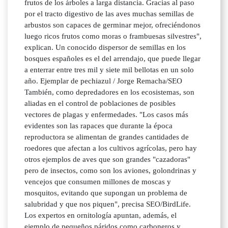
frutos de los árboles a larga distancia. Gracias al paso
por el tracto digestivo de las aves muchas semillas de
arbustos son capaces de germinar mejor, ofreciéndonos
luego ricos frutos como moras o frambuesas silvestres",
explican. Un conocido dispersor de semillas en los
bosques españoles es el del arrendajo, que puede llegar
a enterrar entre tres mil y siete mil bellotas en un solo
año. Ejemplar de pechiazul / Jorge Remacha/SEO
También, como depredadores en los ecosistemas, son
aliadas en el control de poblaciones de posibles
vectores de plagas y enfermedades. "Los casos más
evidentes son las rapaces que durante la época
reproductora se alimentan de grandes cantidades de
roedores que afectan a los cultivos agrícolas, pero hay
otros ejemplos de aves que son grandes "cazadoras"
pero de insectos, como son los aviones, golondrinas y
vencejos que consumen millones de moscas y
mosquitos, evitando que supongan un problema de
salubridad y que nos piquen", precisa SEO/BirdLife.
Los expertos en ornitología apuntan, además, el
ejemplo de pequeños páridos como carboneros y