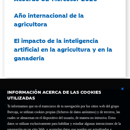
Año internacional de la
agricultora
El impacto de la inteligencia
artificial en la agricultura y en la
ganadería
INFORMACIÓN ACERCA DE LAS COOKIES
UTILIZADAS
Te informamos que en el transcurso de tu navegación por los sitios web del grupo
Ibercaja, se utilizan cookies propias (ficheros de datos anónimos) y de terceros, las
cuales se almacenan en el dispositivo del usuario, de manera no intrusiva. Estos
Fundación Bancaria Ibercaja C.I.F. G-50000652.
datos se utilizan exclusivamente para habilitar y estudiar algunas interacciones de la
Inscrita en el Registro de Fundaciones del Mº de Educación, Cultura y Deporte con el nº
navegación en un sitio Web, y acumulan datos que pueden ser actualizados y