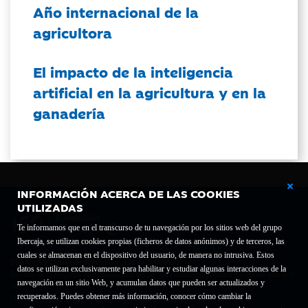
Año internacional de la
agricultora
El impacto de la inteligencia
artificial en la agricultura y en la
ganadería
INFORMACIÓN ACERCA DE LAS COOKIES
UTILIZADAS
Te informamos que en el transcurso de tu navegación por los sitios web del grupo
Ibercaja, se utilizan cookies propias (ficheros de datos anónimos) y de terceros, las
cuales se almacenan en el dispositivo del usuario, de manera no intrusiva. Estos
Fundación Bancaria Ibercaja C.I.F. G-50000652.
datos se utilizan exclusivamente para habilitar y estudiar algunas interacciones de la
Inscrita en el Registro de Fundaciones del Mº de Educación, Cultura y Deporte con el nº
navegación en un sitio Web, y acumulan datos que pueden ser actualizados y
1689.
recuperados. Puedes obtener más información, conocer cómo cambiar la
Domicilio social: Joaquín Costa, 13. 50001 Zaragoza.