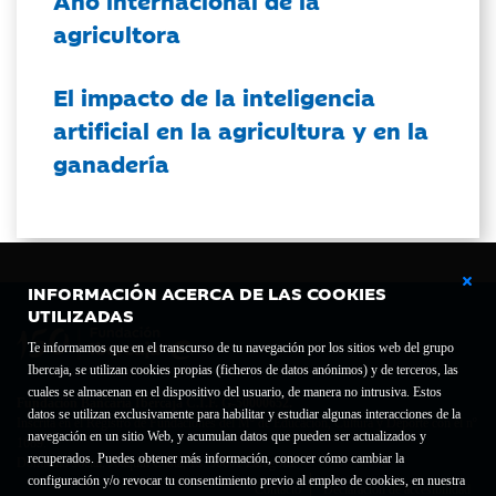
Año internacional de la
agricultora
El impacto de la inteligencia
artificial en la agricultura y en la
ganadería
INFORMACIÓN ACERCA DE LAS COOKIES
UTILIZADAS
Te informamos que en el transcurso de tu navegación por los sitios web del grupo
Ibercaja, se utilizan cookies propias (ficheros de datos anónimos) y de terceros, las
cuales se almacenan en el dispositivo del usuario, de manera no intrusiva. Estos
Fundación Bancaria Ibercaja C.I.F. G-50000652.
datos se utilizan exclusivamente para habilitar y estudiar algunas interacciones de la
Inscrita en el Registro de Fundaciones del Mº de Educación, Cultura y Deporte con el nº
navegación en un sitio Web, y acumulan datos que pueden ser actualizados y
1689.
recuperados. Puedes obtener más información, conocer cómo cambiar la
Domicilio social: Joaquín Costa, 13. 50001 Zaragoza.
configuración y/o revocar tu consentimiento previo al empleo de cookies, en nuestra
Contacto
Declaración de accesibilidad