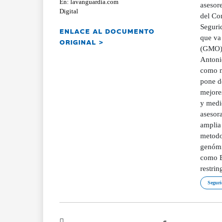
En: lavanguardia.com
asesore
Digital
del Co
Seguri
ENLACE AL DOCUMENTO
que va
ORIGINAL >
(GMO),
Antoni
como m
pone de
mejores
y medi
asesora
amplia 
metodol
genómi
como B
restri
Seguri