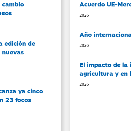
l cambio
Acuerdo UE-Mer
neos
2026
Año internaciona
a edición de
2026
s nuevas
El impacto de la i
agricultura y en
2026
canza ya cinco
on 23 focos