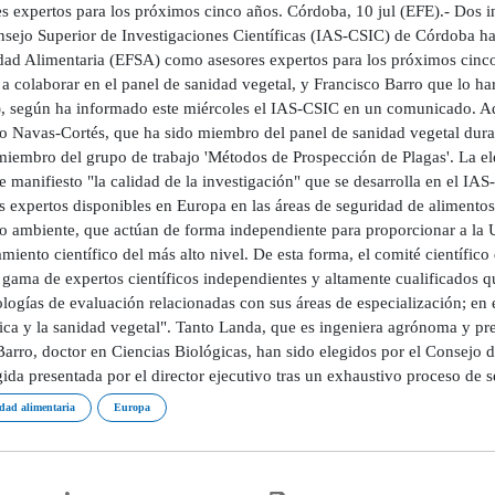
s expertos para los próximos cinco años. Córdoba, 10 jul (EFE).- Dos in
nsejo Superior de Investigaciones Científicas (IAS-CSIC) de Córdoba ha
dad Alimentaria (EFSA) como asesores expertos para los próximos cinco
 a colaborar en el panel de sanidad vegetal, y Francisco Barro que lo h
 según ha informado este miércoles el IAS-CSIC en un comunicado. Ad
o Navas-Cortés, que ha sido miembro del panel de sanidad vegetal dura
iembro del grupo de trabajo 'Métodos de Prospección de Plagas'. La e
 manifiesto "la calidad de la investigación" que se desarrolla en el IA
 expertos disponibles en Europa en las áreas de seguridad de alimentos 
o ambiente, que actúan de forma independiente para proporcionar a la
miento científico del más alto nivel. De esta forma, el comité científi
gama de expertos científicos independientes y altamente cualificados qu
ogías de evaluación relacionadas con sus áreas de especialización; en e
ca y la sanidad vegetal". Tanto Landa, que es ingeniera agrónoma y pre
arro, doctor en Ciencias Biológicas, han sido elegidos por el Consejo d
ngida presentada por el director ejecutivo tras un exhaustivo proceso d
dad alimentaria
Europa