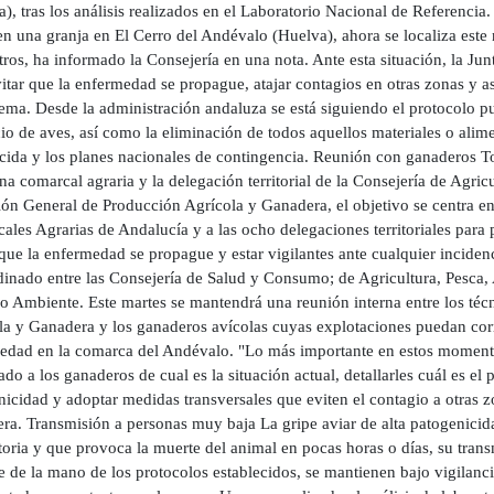
), tras los análisis realizados en el Laboratorio Nacional de Referencia
 en una granja en El Cerro del Andévalo (Huelva), ahora se localiza est
ros, ha informado la Consejería en una nota. Ante esta situación, la Ju
itar que la enfermedad se propague, atajar contagios en otras zonas y as
tema. Desde la administración andaluza se está siguiendo el protocolo p
icio de aves, así como la eliminación de todos aquellos materiales o al
ecida y los planes nacionales de contingencia. Reunión con ganaderos To
ina comarcal agraria y la delegación territorial de la Consejería de Agri
ión General de Producción Agrícola y Ganadera, el objetivo se centra e
ales Agrarias de Andalucía y a las ocho delegaciones territoriales para
que la enfermedad se propague y estar vigilantes ante cualquier incidenc
dinado entre las Consejería de Salud y Consumo; de Agricultura, Pesca, 
o Ambiente. Este martes se mantendrá una reunión interna entre los téc
la y Ganadera y los ganaderos avícolas cuyas explotaciones puedan corre
edad en la comarca del Andévalo. "Lo más importante en estos momentos
do a los ganaderos de cual es la situación actual, detallarles cuál es el
nicidad y adoptar medidas transversales que eviten el contagio a otras
ra. Transmisión a personas muy baja La gripe aviar de alta patogenicida
toria y que provoca la muerte del animal en pocas horas o días, su tran
 de la mano de los protocolos establecidos, se mantienen bajo vigilanci