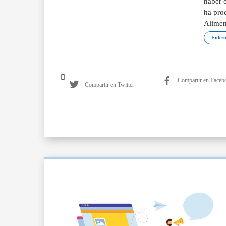
haber e
ha proc
Alimen
Enferm
Compartir en Faceb
Compartir en Twitter