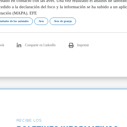
stado en contacto con las aves. Una vez realizado el análisis de laborato
edido a la declaración del foco y la información se ha subido a un aplic
tación (MAPA). EFE
edades de los animales
Aves
Aves de granja
ook
Compartir en LinkedIn
Imprimir
RECIBE LOS