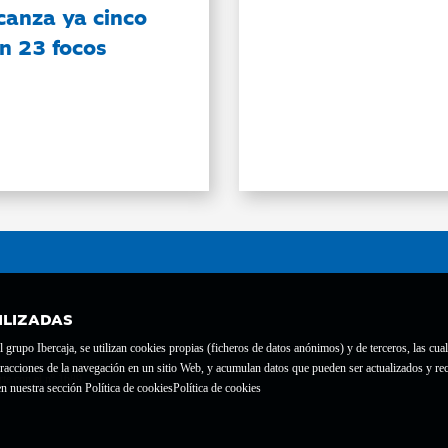
canza ya cinco
on 23 focos
ILIZADAS
grupo Ibercaja, se utilizan cookies propias (ficheros de datos anónimos) y de terceros, las cual
interacciones de la navegación en un sitio Web, y acumulan datos que pueden ser actualizados y
te con el nº 1689.
n nuestra sección Política de cookies
Política de cookies