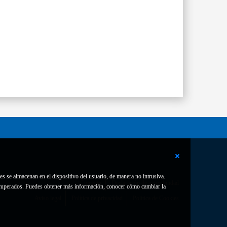
es se almacenan en el dispositivo del usuario, de manera no intrusiva.
Contacto
Declaración de accesibilidad
 recuperados. Puedes obtener más información, conocer cómo cambiar la
Aviso legal
Política de privacidad
Política de Cookies