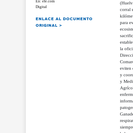
En: efe.com
(Huelva
Digital
corral
kilómet
ENLACE AL DOCUMENTO
para ev
ORIGINAL >
ecosis
sacrif
establ
la ofic
Direcc
Comarc
eviten 
y coor
y Medi
Agríco
enferm
informa
patoge
Ganade
respira
siempre