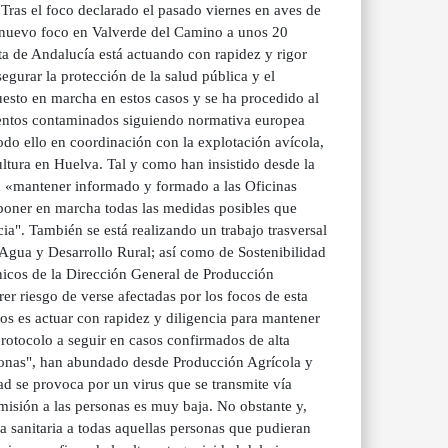
. Tras el foco declarado el pasado viernes en aves de
e nuevo foco en Valverde del Camino a unos 20
nta de Andalucía está actuando con rapidez y rigor
egurar la protección de la salud pública y el
uesto en marcha en estos casos y se ha procedido al
imentos contaminados siguiendo normativa europea
do ello en coordinación con la explotación avícola,
cultura en Huelva. Tal y como han insistido desde la
n «mantener informado y formado a las Oficinas
 poner en marcha todas las medidas posibles que
ia". También se está realizando un trabajo trasversal
Agua y Desarrollo Rural; así como de Sostenibilidad
nicos de la Dirección General de Producción
r riesgo de verse afectadas por los focos de esta
 es actuar con rapidez y diligencia para mantener
 protocolo a seguir en casos confirmados de alta
 zonas", han abundado desde Producción Agrícola y
d se provoca por un virus que se transmite vía
smisión a las personas es muy baja. No obstante y,
a sanitaria a todas aquellas personas que pudieran