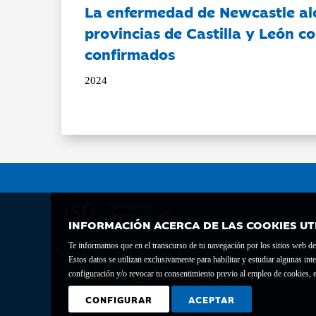
La enfermedad de Newcastle al
provincias de Castilla y León c
confirmados
2024
INFORMACIÓN ACERCA DE LAS COOKIES UT
Te informamos que en el transcurso de tu navegación por los sitios web del 
Fundación Bancaria Ibercaja C.I.F. G-50000652.
Estos datos se utilizan exclusivamente para habilitar y estudiar algunas 
Inscrita en el Registro de Fundaciones del Mº de Educación, Cultura y Depor
configuración y/o revocar tu consentimiento previo al empleo de cookies, e
Domicilio social: Joaquín Costa, 13. 50001 Zaragoza.
CONFIGURAR
ACEPTAR