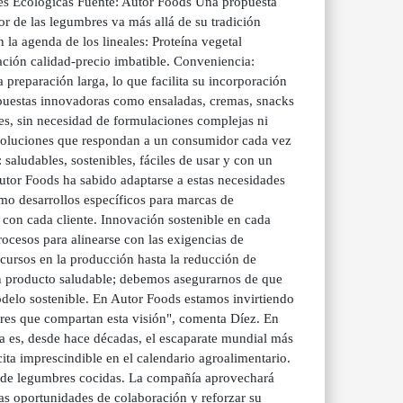
res Ecológicas Fuente: Autor Foods Una propuesta
alor de las legumbres va más allá de su tradición
la agenda de los lineales: Proteína vegetal
lación calidad-precio imbatible. Conveniencia:
a preparación larga, lo que facilita su incorporación
propuestas innovadoras como ensaladas, cremas, snacks
les, sin necesidad de formulaciones complejas ni
ca soluciones que respondan a un consumidor cada vez
saludables, sostenibles, fáciles de usar y con un
tor Foods ha sabido adaptarse a estas necesidades
omo desarrollos específicos para marcas de
 con cada cliente. Innovación sostenible en cada
ocesos para alinearse con las exigencias de
recursos en la producción hasta la reducción de
un producto saludable; debemos asegurarnos de que
modelo sostenible. En Autor Foods estamos invirtiendo
dores que compartan esta visión", comenta Díez. En
ga es, desde hace décadas, el escaparate mundial más
cita imprescindible en el calendario agroalimentario.
a de legumbres cocidas. La compañía aprovechará
vas oportunidades de colaboración y reforzar su