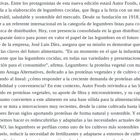
tivas. Entre los protagonistas de esta nueva edición estará Autor Foods
a a la elaboración de legumbres cocidas, que llega a la feria con un men
rsátil, saludable y sostenible del mercado. Desde su fundación en 191
r a un referente internacional en la categoría de legumbres listas para
rca de distribuidor. Hoy, con presencia consolidada en la gran distrib
parate único para poner en valor el papel de las legumbres en el futuro d
e de la empresa, José Luis Díez, asegura que su misión es demostrar qu
las claves del futuro alimentario. "En un momento en el que la industria
nte que las legumbres cocidas, en todas sus variedades y presentacione
ción para el consumidor", afirma. Legumbres: la proteína vegetal con má
o Anuga Alternatives, dedicado a las proteínas vegetales y de cultivo c
dando al lineal: ¿cómo responder a la creciente demanda de proteínas al
bilidad y conveniencia? En este contexto, Autor Foods reivindica a las 
do en proteínas vegetales, su aporte de fibra y micronutrientes, y su ca
sumo convierten a este alimento en una base sólida para la alimentació
 se mira a innovaciones muy recientes, desde la carne cultivada hasta l
es llevan siglos aportando proteínas de forma natural y sostenible. Y en
bemos hacer es redescubrirlas y adaptarlas a las necesidades actuales d
AO, las legumbres se perfilan como uno de los cultivos más sostenibles d
uelo, reducir la necesidad de fertilizantes y adaptarse a entornos de cul