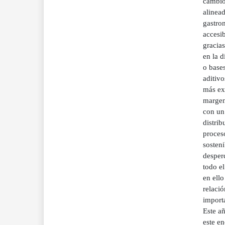
cambio
alinead
gastron
accesib
gracias
en la d
o bases
aditivo
más exi
margen
con un 
distrib
proces
sosteni
desper
todo el
en ello
relaci
importa
Este a
este en