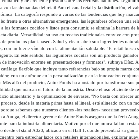
 climático y de creciente presión sobre los recursos naturales. Legumb
a con las demandas del retail Para el canal retail y la distribución, el v
ómica. La categoría responde a varias de las tendencias que hoy marcan 
le: frente a otras alternativas emergentes, las legumbres ofrecen una re
 a los formatos cocidos y listos para consumir, se elimina la barrera de l
ieta diaria. Versatilidad: su uso en recetas tradicionales convive con 
 de productos plant-based. Salud y clean label: son ingredientes natura
s, con un fuerte vínculo con la alimentación saludable. "El retail bus
gente. En este sentido, las legumbres cocidas son un producto ganador: 
 de innovación enorme en presentaciones y formatos", subraya Díez. Au
catálogo flexible que incluye tanto referencias bajo su propia marca c
uidor, con un enfoque en la personalización y en la innovación conjunta
o Más allá del producto, Autor Foods ha apostado por transformar sus pr
bilidad que marcan el futuro de la industria. Desde el uso eficiente de 
dicio alimentario y la optimización de envases. "No basta con ofrecer 
 proceso, desde la materia prima hasta el lineal, esté alineado con un 
 porque sabemos que nuestros clientes -los retailers- necesitan provee
ón a Anuga, el director gerente de Autor Foods asegura que la feria Anu
nte para la industria alimentaria. Motivo por el que nunca fallan a esta 
ño desde el stand A020, ubicado en el Hall 1, donde presentará su gam
cuentro para estrechar lazos con retailers internacionales, explorar nue