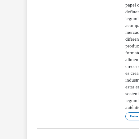
papel 
definen
legumbr
acompa
mercad
diferen
produc
format
alimen
crecer 
es crea
indust
estar e
sosteni
legumbr
auténti
Ferias