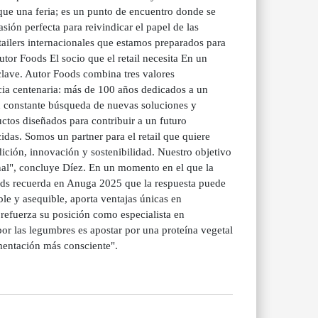
ue una feria; es un punto de encuentro donde se
asión perfecta para reivindicar el papel de las
etailers internacionales que estamos preparados para
or Foods El socio que el retail necesita En un
clave. Autor Foods combina tres valores
encia centenaria: más de 100 años dedicados a un
n constante búsqueda de nuevas soluciones y
ctos diseñados para contribuir a un futuro
das. Somos un partner para el retail que quiere
ición, innovación y sostenibilidad. Nuestro objetivo
inal", concluye Díez. En un momento en el que la
oods recuerda en Anuga 2025 que la respuesta puede
ble y asequible, aporta ventajas únicas en
o refuerza su posición como especialista en
por las legumbres es apostar por una proteína vegetal
imentación más consciente".