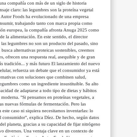
, una compañía con más de un siglo de historia
saje claro: las legumbres son la proteína vegetal
8, Autor Foods ha evolucionado de una empresa
 consumir, trabajando tanto con marca propia como
ución europea, la compañía afronta Anuga 2025 como
e la alimentación. En este sentido, el director
e las legumbres no son un producto del pasado, sino
 busca alternativas proteicas sostenibles, creemos
s, ofrecen una respuesta real, asequible y de gran
s tradición... y más futuro El lanzamiento del nuevo
elular, refuerza un debate que el consumidor ya está
ternativas con soluciones que combinen salud,
legumbres como un ingrediente insustituible. Su alto
pacidad de adaptarse a todo tipo de dietas y hábitos
n moderna. "Si pensamos en proteínas vegetales, a
as nuevas fórmulas de fermentación. Pero las
 este caso ni siquiera necesitamos inventarlas: lo
el consumidor", explica Díez. De hecho, según datos
el planeta, gracias a su capacidad de fijar nitrógeno
tivo diversos. Una ventaja clave en un contexto de