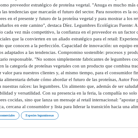
como proveedor estratégico de proteína vegetal. "Anuga es mucho más q
 las tendencias que marcarán el futuro del sector. Para nosotros es la oc
es en el presente y futuro de la proteína vegetal y para mostrar a los r
ñarlos en este camino", destaca Díez. Legumbres Ecológicas Fuente: Aut
o cada vez más competitivo, la confianza en el proveedor es un factor 
ciales que la convierten en un aliado estratégico para el retail: Experi
to que conocen a la perfección. Capacidad de innovación: un equipo e
os adaptados a las tendencias. Compromiso sostenible: procesos y produ
tario responsable. "No somos simplemente fabricantes de legumbres coci
en la categoría de proteínas vegetales con un producto que combina trad
r valor para nuestros clientes y, al mismo tiempo, para el consumidor f
ria alimentaria debate cómo abordar el futuro de las proteínas, Autor F
n nuestras raíces: las legumbres. Un alimento que, además de ser saluda
bilidad y versatilidad. Con su presencia en la feria, la compañía no sol
es cocidas, sino que lanza un mensaje al retail internacional: "apostar 
ca, cercana al consumidor y lista para liderar la transición hacia una al
 comerciales
Especies leguminosas