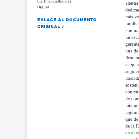
En: financialfood.es
alterna
Digital
dedicad
más ve
ENLACE AL DOCUMENTO
familia
ORIGINAL >
con ma
un esca
gerent
una de 
firmeme
acepta
segment
trasla
sosteni
conteni
de con
menudo
legumbr
que de
de la F
en el s