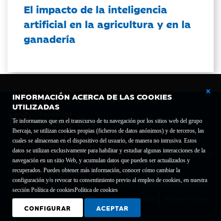
El impacto de la inteligencia
artificial en la agricultura y en la
ganadería
INFORMACIÓN ACERCA DE LAS COOKIES
UTILIZADAS
Te informamos que en el transcurso de tu navegación por los sitios web del grupo
Ibercaja, se utilizan cookies propias (ficheros de datos anónimos) y de terceros, las
cuales se almacenan en el dispositivo del usuario, de manera no intrusiva. Estos
Fundación Bancaria Ibercaja C.I.F. G-50000652.
datos se utilizan exclusivamente para habilitar y estudiar algunas interacciones de la
Inscrita en el Registro de Fundaciones del Mº de Educación, Cultura y Deporte con el nº
navegación en un sitio Web, y acumulan datos que pueden ser actualizados y
1689.
recuperados. Puedes obtener más información, conocer cómo cambiar la
Domicilio social: Joaquín Costa, 13. 50001 Zaragoza.
configuración y/o revocar tu consentimiento previo al empleo de cookies, en nuestra
Contacto
Declaración de accesibilidad
sección Política de cookies
Política de cookies
Aviso legal
Política de privacidad
Política de Cookies
CONFIGURAR
ACEPTAR