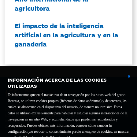
agricultora
El impacto de la inteligencia
artificial en la agricultura y en la
ganadería
INFORMACIÓN ACERCA DE LAS COOKIES
UTILIZADAS
Te informamos que en el transcurso de tu navegación por los sitios web del grupo
Ibercaja, se utilizan cookies propias (ficheros de datos anónimos) y de terceros, las
cuales se almacenan en el dispositivo del usuario, de manera no intrusiva. Estos
Fundación Bancaria Ibercaja C.I.F. G-50000652.
datos se utilizan exclusivamente para habilitar y estudiar algunas interacciones de la
Inscrita en el Registro de Fundaciones del Mº de Educación, Cultura y Deporte con el nº
navegación en un sitio Web, y acumulan datos que pueden ser actualizados y
1689.
recuperados. Puedes obtener más información, conocer cómo cambiar la
Domicilio social: Joaquín Costa, 13. 50001 Zaragoza.
configuración y/o revocar tu consentimiento previo al empleo de cookies, en nuestra
Contacto
Declaración de accesibilidad