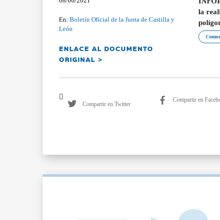
08/06/2021
INFORM
la rea
En:
Boletín Oficial de la Junta de Castilla y
polígo
León
Comuni
ENLACE AL DOCUMENTO
ORIGINAL >
Compartir en Faceb
Compartir en Twitter