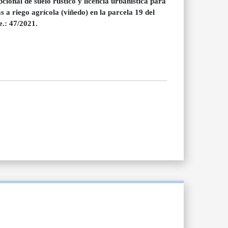
onal de suelo rústico y licencia urbanística para
 a riego agrícola (viñedo) en la parcela 19 del
e.: 47/2021.