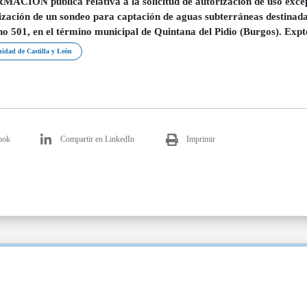
ACIÓN pública relativa a la solicitud de autorización de uso excepci
lización de un sondeo para captación de aguas subterráneas destinadas
no 501, en el término municipal de Quintana del Pidio (Burgos). Expt
dad de Castilla y León
ook
Compartir en LinkedIn
Imprimir