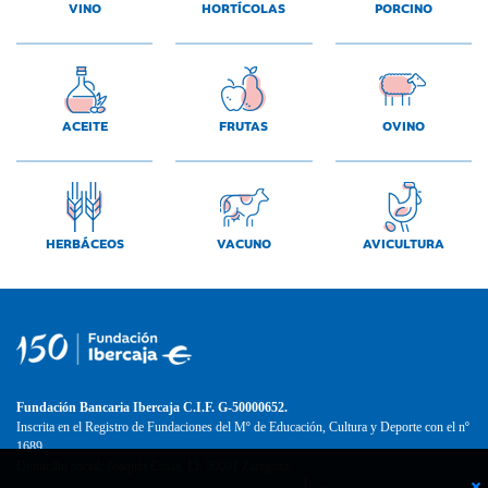
VINO
HORTÍCOLAS
PORCINO
ACEITE
FRUTAS
OVINO
HERBÁCEOS
VACUNO
AVICULTURA
Fundación Bancaria Ibercaja C.I.F. G-50000652.
Inscrita en el Registro de Fundaciones del Mº de Educación, Cultura y Deporte con el nº
1689.
Domicilio social: Joaquín Costa, 13. 50001 Zaragoza.