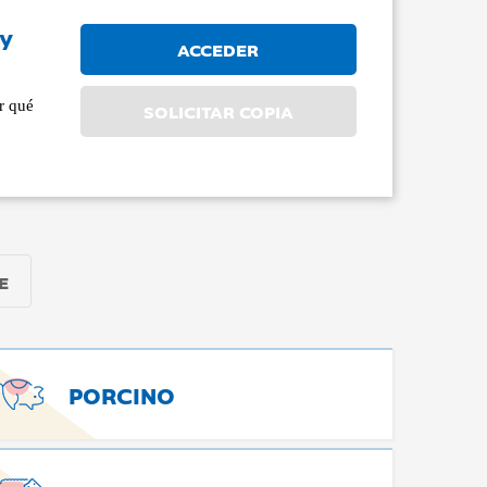
 y
ACCEDER
or qué
SOLICITAR COPIA
E
PORCINO