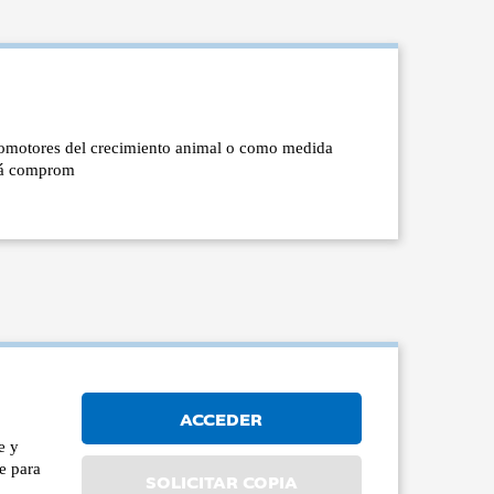
 promotores del crecimiento animal o como medida
stá comprom
ACCEDER
e y
e para
SOLICITAR COPIA