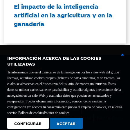
El impacto de la inteligencia
artificial en la agricultura y en la
ganadería
INFORMACIÓN ACERCA DE LAS COOKIES
UTILIZADAS
Te informamos que en el transcurso de tu navegación por los sitios web del grupo
Ibercaja, se utilizan cookies propias (ficheros de datos anónimos) y de terceros, las
cuales se almacenan en el dispositivo del usuario, de manera no intrusiva. Estos
Fundación Bancaria Ibercaja C.I.F. G-50000652.
datos se utilizan exclusivamente para habilitar y estudiar algunas interacciones de la
Inscrita en el Registro de Fundaciones del Mº de Educación, Cultura y Deporte con el nº
navegación en un sitio Web, y acumulan datos que pueden ser actualizados y
1689.
recuperados. Puedes obtener más información, conocer cómo cambiar la
Domicilio social: Joaquín Costa, 13. 50001 Zaragoza.
configuración y/o revocar tu consentimiento previo al empleo de cookies, en nuestra
Contacto
Declaración de accesibilidad
sección Política de cookies
Política de cookies
Aviso legal
Política de privacidad
Política de Cookies
CONFIGURAR
ACEPTAR