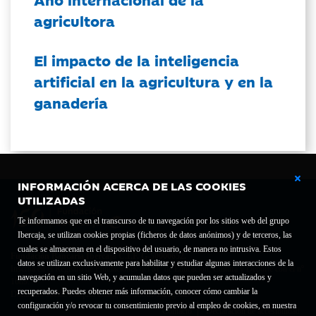
agricultora
El impacto de la inteligencia
artificial en la agricultura y en la
ganadería
INFORMACIÓN ACERCA DE LAS COOKIES
UTILIZADAS
Te informamos que en el transcurso de tu navegación por los sitios web del grupo
Ibercaja, se utilizan cookies propias (ficheros de datos anónimos) y de terceros, las
cuales se almacenan en el dispositivo del usuario, de manera no intrusiva. Estos
Fundación Bancaria Ibercaja C.I.F. G-50000652.
datos se utilizan exclusivamente para habilitar y estudiar algunas interacciones de la
Inscrita en el Registro de Fundaciones del Mº de Educación, Cultura y Deporte con el nº
navegación en un sitio Web, y acumulan datos que pueden ser actualizados y
1689.
recuperados. Puedes obtener más información, conocer cómo cambiar la
Domicilio social: Joaquín Costa, 13. 50001 Zaragoza.
configuración y/o revocar tu consentimiento previo al empleo de cookies, en nuestra
Contacto
Declaración de accesibilidad