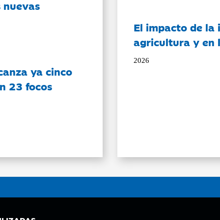
s nuevas
El impacto de la i
agricultura y en
2026
canza ya cinco
on 23 focos
ILIZADAS