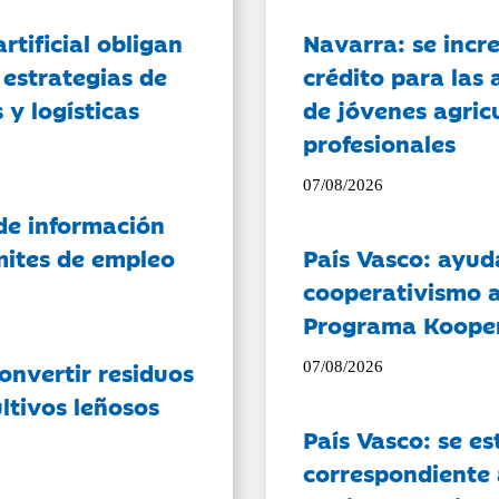
artificial obligan
Navarra: se incr
 estrategias de
crédito para las 
 y logísticas
de jóvenes agricu
profesionales
07/08/2026
de información
ámites de empleo
País Vasco: ayud
cooperativismo a
Programa Koope
onvertir residuos
07/08/2026
ltivos leñosos
País Vasco: se es
correspondiente a