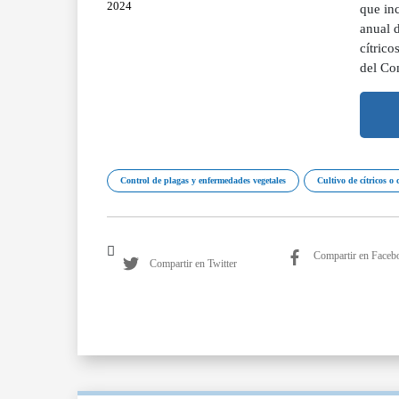
2024
que in
anual 
cítric
del Co
Control de plagas y enfermedades vegetales
Cultivo de cítricos o 
Compartir en Faceb
Compartir en Twitter