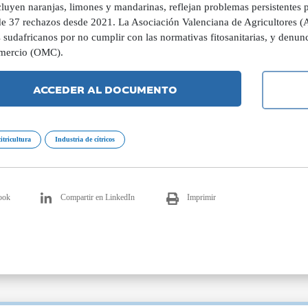
cluyen naranjas, limones y mandarinas, reflejan problemas persistentes
de 37 rechazos desde 2021. La Asociación Valenciana de Agricultores (A
os sudafricanos por no cumplir con las normativas fitosanitarias, y den
mercio (OMC).
ACCEDER AL DOCUMENTO
citricultura
Industria de cítricos
ook
Compartir en LinkedIn
Imprimir