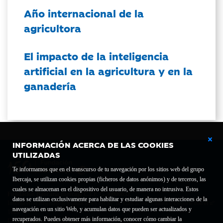
Año internacional de la
agricultora
El impacto de la inteligencia
artificial en la agricultura y en la
ganadería
INFORMACIÓN ACERCA DE LAS COOKIES
UTILIZADAS
Te informamos que en el transcurso de tu navegación por los sitios web del grupo
Ibercaja, se utilizan cookies propias (ficheros de datos anónimos) y de terceros, las
cuales se almacenan en el dispositivo del usuario, de manera no intrusiva. Estos
Fundación Bancaria Ibercaja C.I.F. G-50000652.
datos se utilizan exclusivamente para habilitar y estudiar algunas interacciones de la
Inscrita en el Registro de Fundaciones del Mº de Educación, Cultura y Deporte con el nº
navegación en un sitio Web, y acumulan datos que pueden ser actualizados y
1689.
recuperados. Puedes obtener más información, conocer cómo cambiar la
Domicilio social: Joaquín Costa, 13. 50001 Zaragoza.