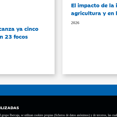
El impacto de la i
agricultura y en
2026
canza ya cinco
on 23 focos
ILIZADAS
grupo Ibercaja, se utilizan cookies propias (ficheros de datos anónimos) y de terceros, las cual