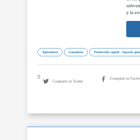
subven
y la ev
Agricultura
Ganadería
Producción vegetal - Aspectos gene
Compartir en Faceb
Compartir en Twitter