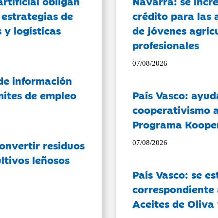
artificial obligan
Navarra: se incr
 estrategias de
crédito para las 
 y logísticas
de jóvenes agricu
profesionales
07/08/2026
de información
ámites de empleo
País Vasco: ayud
cooperativismo a
Programa Koope
onvertir residuos
07/08/2026
ltivos leñosos
País Vasco: se es
correspondiente a
Aceites de Oliva 