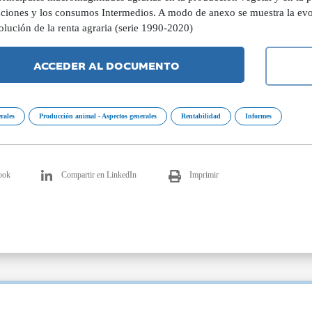
ciones y los consumos Intermedios. A modo de anexo se muestra la ev
olución de la renta agraria (serie 1990-2020)
ACCEDER AL DOCUMENTO
rales
Producción animal - Aspectos generales
Rentabilidad
Informes
ook
Compartir en LinkedIn
Imprimir