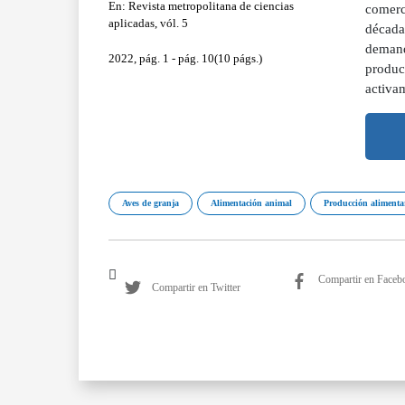
En: Revista metropolitana de ciencias
comerci
aplicadas, vól. 5
década,
demanda
2022, pág. 1 - pág. 10(10 págs.)
produc
activa
Aves de granja
Alimentación animal
Producción alimenta
Compartir en Faceb
Compartir en Twitter