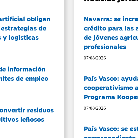
artificial obligan
Navarra: se incr
 estrategias de
crédito para las 
 y logísticas
de jóvenes agricu
profesionales
07/08/2026
de información
ámites de empleo
País Vasco: ayud
cooperativismo a
Programa Koope
onvertir residuos
07/08/2026
ltivos leñosos
País Vasco: se es
correspondiente a