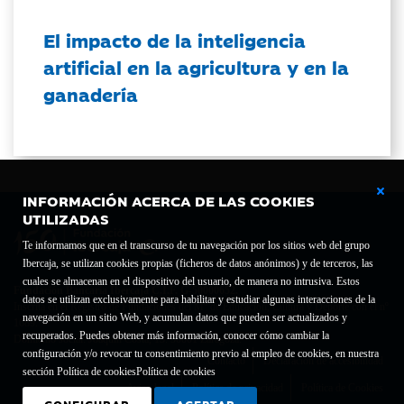
El impacto de la inteligencia
artificial en la agricultura y en la
ganadería
INFORMACIÓN ACERCA DE LAS COOKIES
UTILIZADAS
Te informamos que en el transcurso de tu navegación por los sitios web del grupo
Ibercaja, se utilizan cookies propias (ficheros de datos anónimos) y de terceros, las
cuales se almacenan en el dispositivo del usuario, de manera no intrusiva. Estos
Fundación Bancaria Ibercaja C.I.F. G-50000652.
datos se utilizan exclusivamente para habilitar y estudiar algunas interacciones de la
Inscrita en el Registro de Fundaciones del Mº de Educación, Cultura y Deporte con el nº
navegación en un sitio Web, y acumulan datos que pueden ser actualizados y
1689.
recuperados. Puedes obtener más información, conocer cómo cambiar la
Domicilio social: Joaquín Costa, 13. 50001 Zaragoza.
configuración y/o revocar tu consentimiento previo al empleo de cookies, en nuestra
Contacto
Declaración de accesibilidad
sección Política de cookies
Política de cookies
Aviso legal
Política de privacidad
Política de Cookies