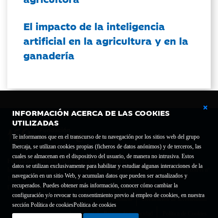
El impacto de la inteligencia
artificial en la agricultura y en la
ganadería
INFORMACIÓN ACERCA DE LAS COOKIES
UTILIZADAS
Te informamos que en el transcurso de tu navegación por los sitios web del grupo
Ibercaja, se utilizan cookies propias (ficheros de datos anónimos) y de terceros, las
cuales se almacenan en el dispositivo del usuario, de manera no intrusiva. Estos
Fundación Bancaria Ibercaja C.I.F. G-50000652.
datos se utilizan exclusivamente para habilitar y estudiar algunas interacciones de la
Inscrita en el Registro de Fundaciones del Mº de Educación, Cultura y Deporte con el nº
navegación en un sitio Web, y acumulan datos que pueden ser actualizados y
1689.
recuperados. Puedes obtener más información, conocer cómo cambiar la
Domicilio social: Joaquín Costa, 13. 50001 Zaragoza.
configuración y/o revocar tu consentimiento previo al empleo de cookies, en nuestra
Contacto
Declaración de accesibilidad
sección Política de cookies
Política de cookies
Aviso legal
Política de privacidad
Política de Cookies