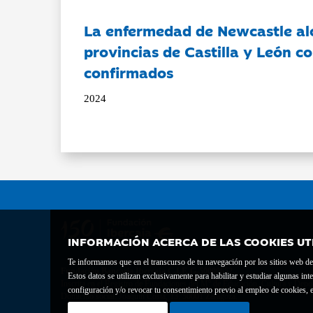
La enfermedad de Newcastle al
provincias de Castilla y León c
confirmados
2024
INFORMACIÓN ACERCA DE LAS COOKIES UT
Te informamos que en el transcurso de tu navegación por los sitios web del 
Fundación Bancaria Ibercaja C.I.F. G-50000652.
Estos datos se utilizan exclusivamente para habilitar y estudiar algunas 
Inscrita en el Registro de Fundaciones del Mº de Educación, Cultura y Depor
configuración y/o revocar tu consentimiento previo al empleo de cookies, e
Domicilio social: Joaquín Costa, 13. 50001 Zaragoza.