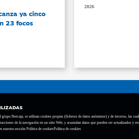
2026
canza ya cinco
on 23 focos
ILIZADAS
grupo Ibercaja, se utilizan cookies propias (ficheros de datos anónimos) y de terceros, las cual
interacciones de la navegación en un sitio Web, y acumulan datos que pueden ser actualizados y
te con el nº 1689.
n nuestra sección Política de cookies
Política de cookies