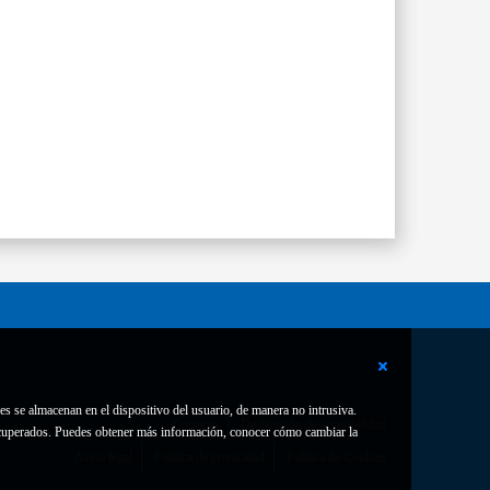
es se almacenan en el dispositivo del usuario, de manera no intrusiva.
Contacto
Declaración de accesibilidad
 recuperados. Puedes obtener más información, conocer cómo cambiar la
Aviso legal
Política de privacidad
Política de Cookies