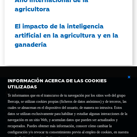
agricultora
El impacto de la inteligencia
artificial en la agricultura y en la
ganadería
INFORMACIÓN ACERCA DE LAS COOKIES
UTILIZADAS
Te informamos que en el transcurso de tu navegación por los sitios web del grupo
Ibercaja, se utilizan cookies propias (ficheros de datos anónimos) y de terceros, las
cuales se almacenan en el dispositivo del usuario, de manera no intrusiva. Estos
Fundación Bancaria Ibercaja C.I.F. G-50000652.
datos se utilizan exclusivamente para habilitar y estudiar algunas interacciones de la
Inscrita en el Registro de Fundaciones del Mº de Educación, Cultura y Deporte con el nº
navegación en un sitio Web, y acumulan datos que pueden ser actualizados y
1689.
recuperados. Puedes obtener más información, conocer cómo cambiar la
Domicilio social: Joaquín Costa, 13. 50001 Zaragoza.
configuración y/o revocar tu consentimiento previo al empleo de cookies, en nuestra
Contacto
Declaración de accesibilidad