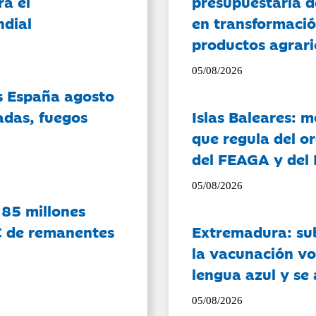
ra el
presupuestaria d
ndial
en transformació
productos agrari
05/08/2026
es España agosto
adas, fuegos
Islas Baleares: 
que regula del o
del FEAGA y del
05/08/2026
 85 millones
C de remanentes
Extremadura: su
la vacunación vo
lengua azul y se
05/08/2026