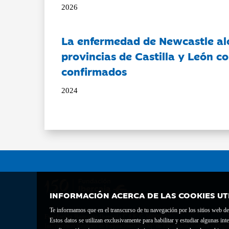
2026
La enfermedad de Newcastle al
provincias de Castilla y León c
confirmados
2024
INFORMACIÓN ACERCA DE LAS COOKIES UT
Te informamos que en el transcurso de tu navegación por los sitios web del 
Fundación Bancaria Ibercaja C.I.F. G-50000652.
Estos datos se utilizan exclusivamente para habilitar y estudiar algunas 
Inscrita en el Registro de Fundaciones del Mº de Educación, Cultura y Depor