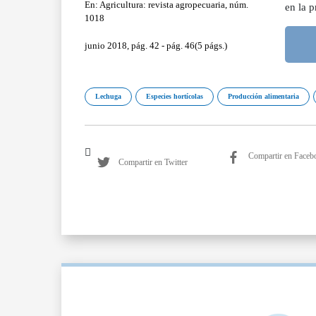
En: Agricultura: revista agropecuaria, núm.
en la p
1018
junio 2018, pág. 42 - pág. 46(5 págs.)
Lechuga
Especies hortícolas
Producción alimentaria
Compartir en Faceb
Compartir en Twitter