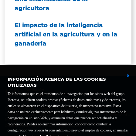
agricultora
El impacto de la inteligencia
artificial en la agricultura y en la
ganadería
INFORMACIÓN ACERCA DE LAS COOKIES
UTILIZADAS
Te informamos que en el transcurso de tu navegación por los sitios web del grupo
Ibercaja, se utilizan cookies propias (ficheros de datos anónimos) y de terceros, las
cuales se almacenan en el dispositivo del usuario, de manera no intrusiva. Estos
Fundación Bancaria Ibercaja C.I.F. G-50000652.
datos se utilizan exclusivamente para habilitar y estudiar algunas interacciones de la
Inscrita en el Registro de Fundaciones del Mº de Educación, Cultura y Deporte con el nº
navegación en un sitio Web, y acumulan datos que pueden ser actualizados y
1689.
recuperados. Puedes obtener más información, conocer cómo cambiar la
Domicilio social: Joaquín Costa, 13. 50001 Zaragoza.
configuración y/o revocar tu consentimiento previo al empleo de cookies, en nuestra
Contacto
Declaración de accesibilidad