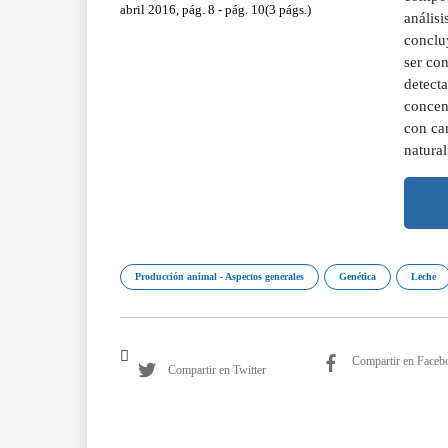
abril 2016, pág. 8 - pág. 10(3 págs.)
análisi
conclu
ser con
detect
concent
con car
natura
Producción animal - Aspectos generales
Genética
Leche
Compartir en Faceb
Compartir en Twitter