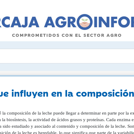
COMPROMETIDOS CON EL SECTOR AGRO
e influyen en la composición
 la composición de la leche puede llegar a determinar en parte por la e
 la biosíntesis, la actividad de ácidos grasos y proteínas. Cada enzima 
a sido estudiado y asociado al contenido y composición de la leche. Son
ción de la leche es heredable, lo que significa que parte de la variabili