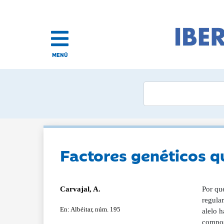
MENÚ
Factores genéticos qu
Carvajal, A.
Por qué
regulan
En: Albéitar, núm. 195
alelo h
composi