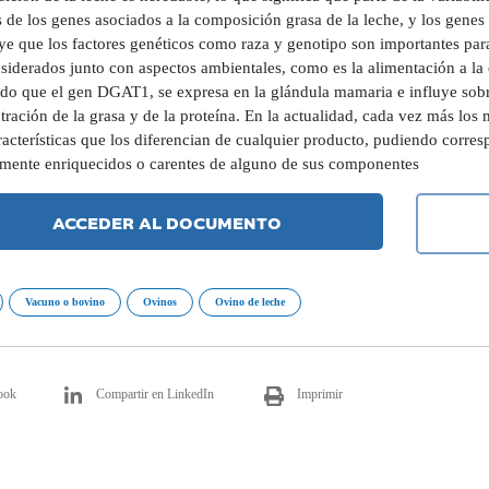
s de los genes asociados a la composición grasa de la leche, y los genes
ye que los factores genéticos como raza y genotipo son importantes para
siderados junto con aspectos ambientales, como es la alimentación a la
ado que el gen DGAT1, se expresa en la glándula mamaria e influye sobr
ración de la grasa y de la proteína. En la actualidad, cada vez más los
acterísticas que los diferencian de cualquier producto, pudiendo corres
lmente enriquecidos o carentes de alguno de sus componentes
ACCEDER AL DOCUMENTO
Vacuno o bovino
Ovinos
Ovino de leche
ook
Compartir en LinkedIn
Imprimir