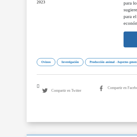
2023
para lo
sugiere
para el
económ
Ovinos
Investigación
Producción animal - Aspectos gener
Compartir en Faceb
Compartir en Twitter