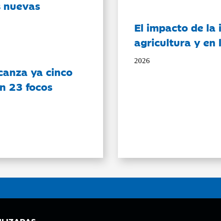
s nuevas
El impacto de la i
agricultura y en
2026
canza ya cinco
on 23 focos
ILIZADAS