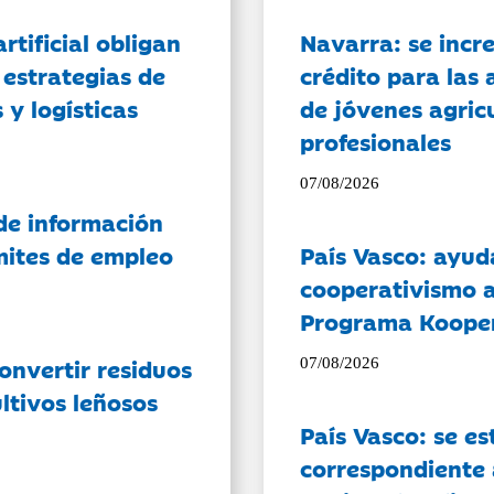
artificial obligan
Navarra: se incr
 estrategias de
crédito para las 
 y logísticas
de jóvenes agricu
profesionales
07/08/2026
de información
ámites de empleo
País Vasco: ayud
cooperativismo a
Programa Koope
onvertir residuos
07/08/2026
ltivos leñosos
País Vasco: se es
correspondiente a