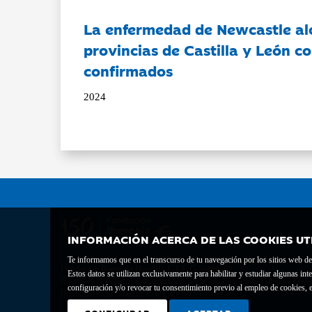
La enfermedad de Newcastle al
provincias de Castilla y León c
confirmados
2024
INFORMACIÓN ACERCA DE LAS COOKIES UT
Te informamos que en el transcurso de tu navegación por los sitios web del 
Fundación Bancaria Ibercaja C.I.F. G-50000652.
Estos datos se utilizan exclusivamente para habilitar y estudiar algunas 
Inscrita en el Registro de Fundaciones del Mº de Educación, Cultura y Depor
configuración y/o revocar tu consentimiento previo al empleo de cookies, e
Domicilio social: Joaquín Costa, 13. 50001 Zaragoza.