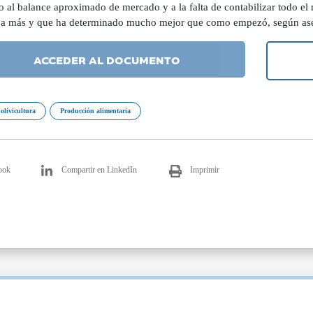
o al balance aproximado de mercado y a la falta de contabilizar todo el
a más y que ha determinado mucho mejor que como empezó, según aseg
ACCEDER AL DOCUMENTO
 olivicultura
Producción alimentaria
ook
Compartir en LinkedIn
Imprimir