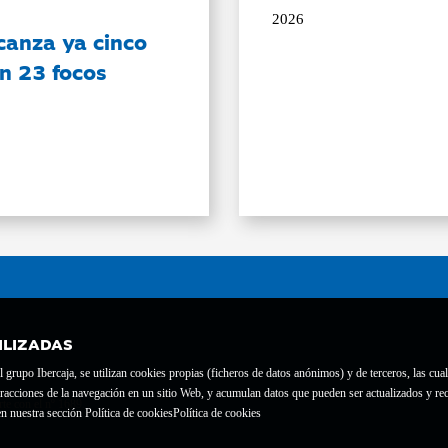
2026
canza ya cinco
on 23 focos
ILIZADAS
grupo Ibercaja, se utilizan cookies propias (ficheros de datos anónimos) y de terceros, las cual
interacciones de la navegación en un sitio Web, y acumulan datos que pueden ser actualizados y
te con el nº 1689.
n nuestra sección Política de cookies
Política de cookies