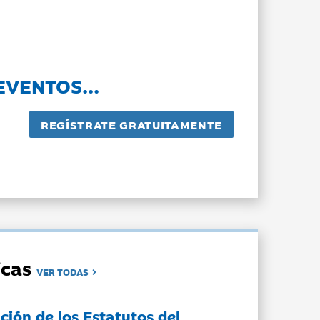
EVENTOS...
dicas
VER TODAS
ción de los Estatutos del