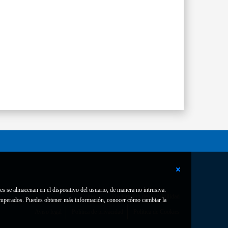
es se almacenan en el dispositivo del usuario, de manera no intrusiva.
Contacto
Declaración de accesibilidad
 recuperados. Puedes obtener más información, conocer cómo cambiar la
Aviso legal
Política de privacidad
Política de Cookies