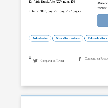
En: Vida Rural, Año XXV, núm. 453
acuerd
menos 
octubre 2018, pág. 22 - pág. 28(7 págs.)
Aceite de oliva
Olivo, oliva o aceituna
Cultivo del olivo u
Compartir en Faceb
Compartir en Twitter