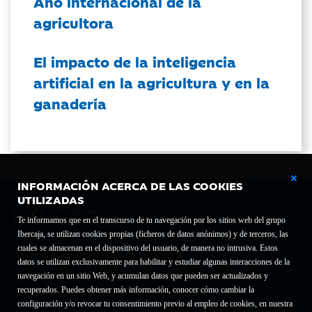
Año internacional de la
agricultora
El impacto de la inteligencia
artificial en la agricultura y en la
ganadería
INFORMACIÓN ACERCA DE LAS COOKIES
UTILIZADAS
Te informamos que en el transcurso de tu navegación por los sitios web del grupo
Ibercaja, se utilizan cookies propias (ficheros de datos anónimos) y de terceros, las
cuales se almacenan en el dispositivo del usuario, de manera no intrusiva. Estos
Fundación Bancaria Ibercaja C.I.F. G-50000652.
datos se utilizan exclusivamente para habilitar y estudiar algunas interacciones de la
Inscrita en el Registro de Fundaciones del Mº de Educación, Cultura y Deporte con el nº
navegación en un sitio Web, y acumulan datos que pueden ser actualizados y
1689.
recuperados. Puedes obtener más información, conocer cómo cambiar la
Domicilio social: Joaquín Costa, 13. 50001 Zaragoza.
configuración y/o revocar tu consentimiento previo al empleo de cookies, en nuestra
Contacto
Declaración de accesibilidad