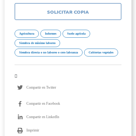
SOLICITAR COPIA
Agricultura
Informes
Suelo agrícola
Siembra de mínimo laboreo
Siembra directa o no laboreo o cero labranza
Cubiertas vegetales
Compartir en Twitter
Compartir en Facebook
Compartir en LinkedIn
Imprimir