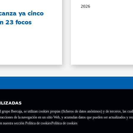
2026
canza ya cinco
on 23 focos
ILIZADAS
grupo Ibercaja, se utilizan cookies propias (ficheros de datos anónimos) y de terceros, las cual
interacciones de la navegación en un sitio Web, y acumulan datos que pueden ser actualizados y
te con el nº 1689.
n nuestra sección Política de cookies
Política de cookies