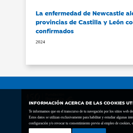
La enfermedad de Newcastle al
provincias de Castilla y León c
confirmados
2024
INFORMACIÓN ACERCA DE LAS COOKIES UT
Te informamos que en el transcurso de tu navegación por los sitios web del 
Fundación Bancaria Ibercaja C.I.F. G-50000652.
Estos datos se utilizan exclusivamente para habilitar y estudiar algunas 
Inscrita en el Registro de Fundaciones del Mº de Educación, Cultura y Depor
configuración y/o revocar tu consentimiento previo al empleo de cookies, e
Domicilio social: Joaquín Costa, 13. 50001 Zaragoza.