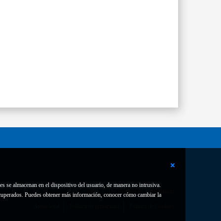
es se almacenan en el dispositivo del usuario, de manera no intrusiva.
Contacto
Declaración de accesibilidad
 recuperados. Puedes obtener más información, conocer cómo cambiar la
Aviso legal
Política de privacidad
Política de Cookies