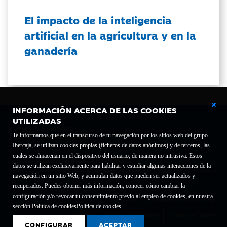
El impacto de la inteligencia
artificial en la agricultura y en la
ganadería
INFORMACIÓN ACERCA DE LAS COOKIES
UTILIZADAS
Te informamos que en el transcurso de tu navegación por los sitios web del grupo
Ibercaja, se utilizan cookies propias (ficheros de datos anónimos) y de terceros, las
cuales se almacenan en el dispositivo del usuario, de manera no intrusiva. Estos
Fundación Bancaria Ibercaja C.I.F. G-50000652.
datos se utilizan exclusivamente para habilitar y estudiar algunas interacciones de la
Inscrita en el Registro de Fundaciones del Mº de Educación, Cultura y Deporte con el nº
navegación en un sitio Web, y acumulan datos que pueden ser actualizados y
1689.
recuperados. Puedes obtener más información, conocer cómo cambiar la
Domicilio social: Joaquín Costa, 13. 50001 Zaragoza.
configuración y/o revocar tu consentimiento previo al empleo de cookies, en nuestra
Contacto
Declaración de accesibilidad
sección Política de cookies
Política de cookies
Aviso legal
Política de privacidad
Política de Cookies
CONFIGURAR
ACEPTAR