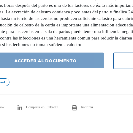
as horas después del parto es uno de los factores de éxito más importan
s. La excreción de calostro comienza poco antes del parto y finaliza 24 
hasta un tercio de las cerdas no producen suficiente calostro para cubri
ducción de calostro de la cerda es importante una alimentacion adecuada
nte para las cerdas en la sala de partos puede tener una influencia nega
contra las infecciones es una herramienta comun para reducir la diarrea
n si los lechones no toman sufciente calostro
ACCEDER AL DOCUMENTO
imal
ook
Compartir en LinkedIn
Imprimir