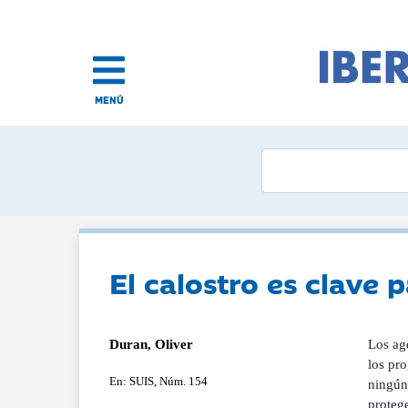
MENÚ
El calostro es clave 
Duran, Oliver
Los ag
los pr
En: SUIS, Núm. 154
ningún
protege