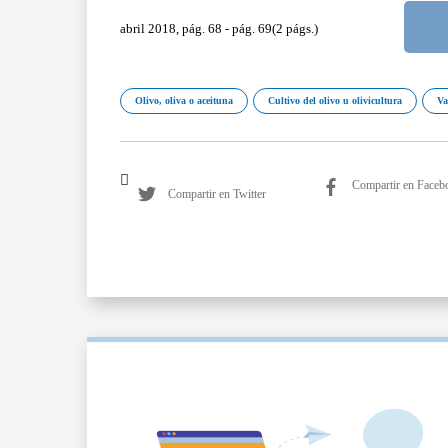
abril 2018, pág. 68 - pág. 69(2 págs.)
Olivo, oliva o aceituna
Cultivo del olivo u olivicultura
Va
Compartir en Faceb
Compartir en Twitter