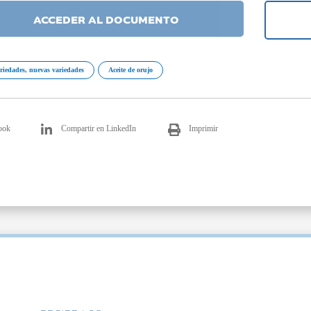
ACCEDER AL DOCUMENTO
riedades, nuevas variedades
Aceite de orujo
ook
Compartir en LinkedIn
Imprimir