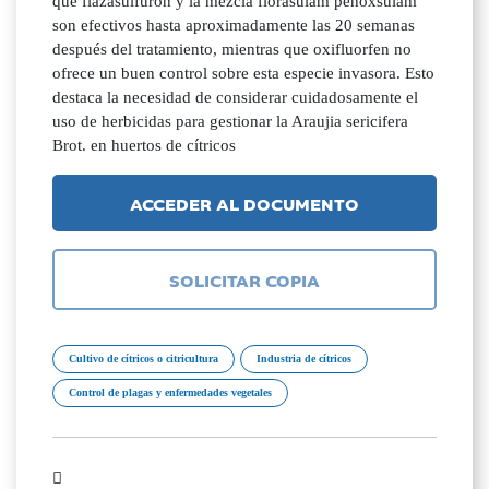
que flazasulfuron y la mezcla florasulam penoxsulam
son efectivos hasta aproximadamente las 20 semanas
después del tratamiento, mientras que oxifluorfen no
ofrece un buen control sobre esta especie invasora. Esto
destaca la necesidad de considerar cuidadosamente el
uso de herbicidas para gestionar la Araujia sericifera
Brot. en huertos de cítricos
ACCEDER AL DOCUMENTO
SOLICITAR COPIA
Cultivo de cítricos o citricultura
Industria de cítricos
Control de plagas y enfermedades vegetales