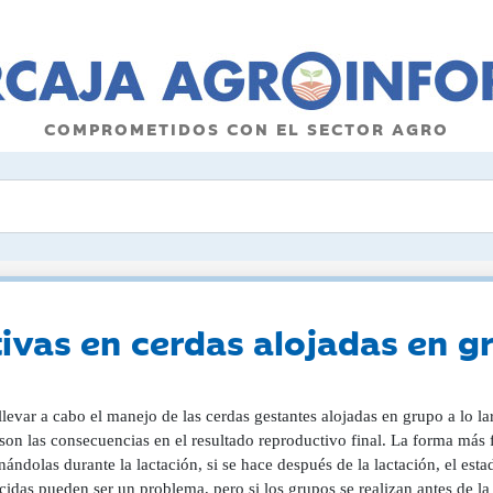
COMPROMETIDOS CON EL SECTOR AGRO
ivas en cerdas alojadas en g
evar a cabo el manejo de las cerdas gestantes alojadas en grupo a lo lar
son las consecuencias en el resultado reproductivo final. La forma más f
nándolas durante la lactación, si se hace después de la lactación, el est
cidas pueden ser un problema, pero si los grupos se realizan antes de la 