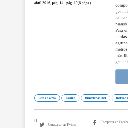
abril 2016, pág. 14 - pág. 19(6 págs.)
comport
gestaci
causar 
pienso 
Para el
cerdas 
agrupa
metros
más fib
gestac
Cerdo o cerda
Porcino
Bienestar animal
Instalaci
Compartir en Faceb
Compartir en Twitter