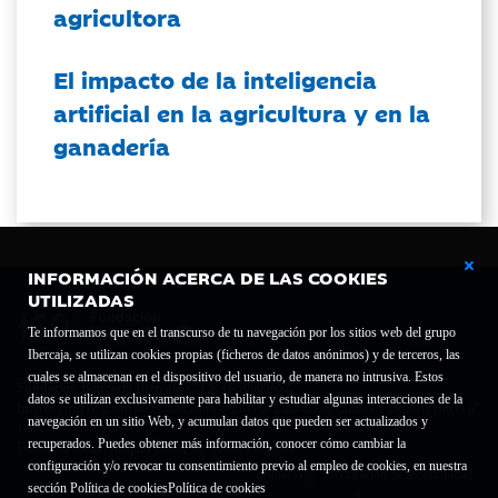
agricultora
El impacto de la inteligencia
artificial en la agricultura y en la
ganadería
INFORMACIÓN ACERCA DE LAS COOKIES
UTILIZADAS
Te informamos que en el transcurso de tu navegación por los sitios web del grupo
Ibercaja, se utilizan cookies propias (ficheros de datos anónimos) y de terceros, las
cuales se almacenan en el dispositivo del usuario, de manera no intrusiva. Estos
Fundación Bancaria Ibercaja C.I.F. G-50000652.
datos se utilizan exclusivamente para habilitar y estudiar algunas interacciones de la
Inscrita en el Registro de Fundaciones del Mº de Educación, Cultura y Deporte con el nº
navegación en un sitio Web, y acumulan datos que pueden ser actualizados y
1689.
recuperados. Puedes obtener más información, conocer cómo cambiar la
Domicilio social: Joaquín Costa, 13. 50001 Zaragoza.
configuración y/o revocar tu consentimiento previo al empleo de cookies, en nuestra
Contacto
Declaración de accesibilidad
sección Política de cookies
Política de cookies