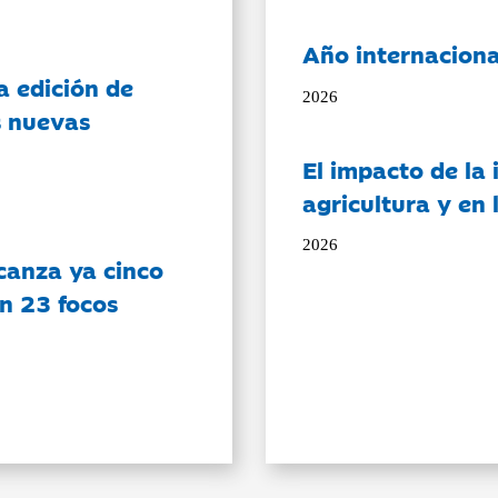
Año internaciona
a edición de
2026
s nuevas
El impacto de la i
agricultura y en
2026
canza ya cinco
on 23 focos