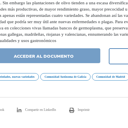
 Sin embargo las plantaciones de olivo tienden a una escasa diversificac
ades más productivas, de mayor rendimiento graso, mayor precocidad u
es apenas están representadas cuatro variedades. Se abandonan así las v
dad que podría ser muy útil ante nuevas enfermedades o plagas. Para evit
va en colecciones vivas llamadas bancos de germoplasma, que preservan 
onas gallegas, madrileñas, riojanas y valencianas, ennumerando las vari
cualidades y usos gastronómicos
ACCEDER AL DOCUMENTO
riedades, nuevas variedades
Comunidad Autónoma de Galicia
Comunidad de Madrid
ook
Compartir en LinkedIn
Imprimir