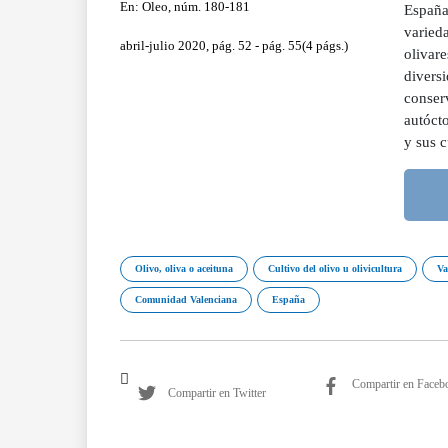
En: Oleo, núm. 180-181
España.
varied
abril-julio 2020, pág. 52 - pág. 55(4 págs.)
olivar
diversi
conser
autóct
y sus 
Olivo, oliva o aceituna
Cultivo del olivo u olivicultura
Va
Comunidad Valenciana
España
Compartir en Faceb
Compartir en Twitter