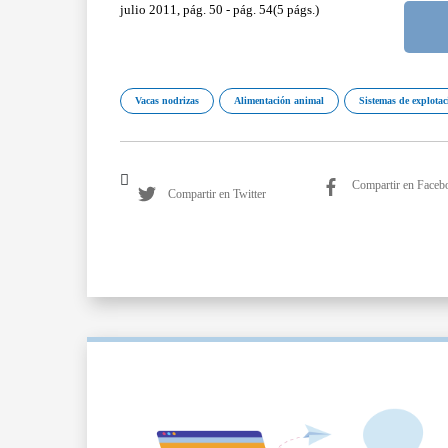
julio 2011, pág. 50 - pág. 54(5 págs.)
Vacas nodrizas
Alimentación animal
Sistemas de explotac
Compartir en Faceb
Compartir en Twitter