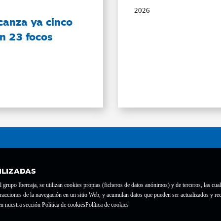
2026
canza ya cinco
on 23 focos
ILIZADAS
grupo Ibercaja, se utilizan cookies propias (ficheros de datos anónimos) y de terceros, las cual
interacciones de la navegación en un sitio Web, y acumulan datos que pueden ser actualizados y
te con el nº 1689.
n nuestra sección Política de cookies
Política de cookies