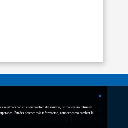
es se almacenan en el dispositivo del usuario, de manera no intrusiva.
Contacto
Declaración de accesibilidad
 recuperados. Puedes obtener más información, conocer cómo cambiar la
Aviso legal
Política de privacidad
Política de Cookies