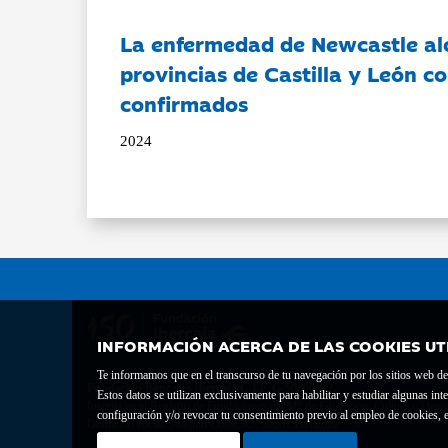
La enfermedad de Newcastle al
provincias de Castilla y León c
confirmados
2024
INFORMACIÓN ACERCA DE LAS COOKIES UT
Te informamos que en el transcurso de tu navegación por los sitios web del 
Fundación Bancaria Ibercaja C.I.F. G-50000652.
Estos datos se utilizan exclusivamente para habilitar y estudiar algunas 
Inscrita en el Registro de Fundaciones del Mº de Educación, Cultura y Depor
configuración y/o revocar tu consentimiento previo al empleo de cookies, e
Domicilio social: Joaquín Costa, 13. 50001 Zaragoza.