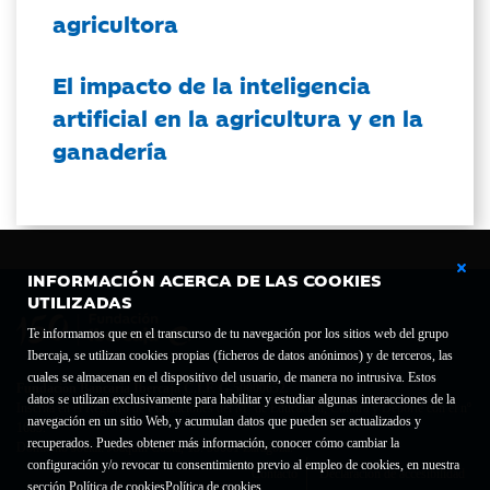
agricultora
El impacto de la inteligencia
artificial en la agricultura y en la
ganadería
INFORMACIÓN ACERCA DE LAS COOKIES
UTILIZADAS
Te informamos que en el transcurso de tu navegación por los sitios web del grupo
Ibercaja, se utilizan cookies propias (ficheros de datos anónimos) y de terceros, las
cuales se almacenan en el dispositivo del usuario, de manera no intrusiva. Estos
Fundación Bancaria Ibercaja C.I.F. G-50000652.
datos se utilizan exclusivamente para habilitar y estudiar algunas interacciones de la
Inscrita en el Registro de Fundaciones del Mº de Educación, Cultura y Deporte con el nº
navegación en un sitio Web, y acumulan datos que pueden ser actualizados y
1689.
recuperados. Puedes obtener más información, conocer cómo cambiar la
Domicilio social: Joaquín Costa, 13. 50001 Zaragoza.
configuración y/o revocar tu consentimiento previo al empleo de cookies, en nuestra
Contacto
Declaración de accesibilidad
sección Política de cookies
Política de cookies