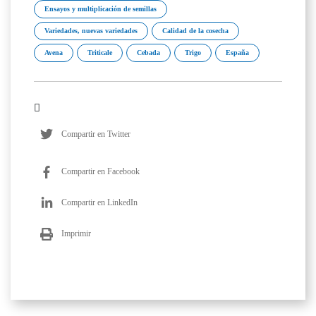
Ensayos y multiplicación de semillas
Variedades, nuevas variedades
Calidad de la cosecha
Avena
Triticale
Cebada
Trigo
España
Compartir en Twitter
Compartir en Facebook
Compartir en LinkedIn
Imprimir