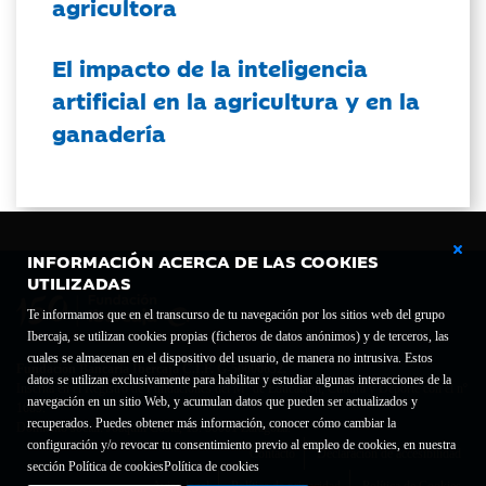
agricultora
El impacto de la inteligencia
artificial en la agricultura y en la
ganadería
INFORMACIÓN ACERCA DE LAS COOKIES
UTILIZADAS
Te informamos que en el transcurso de tu navegación por los sitios web del grupo
Ibercaja, se utilizan cookies propias (ficheros de datos anónimos) y de terceros, las
cuales se almacenan en el dispositivo del usuario, de manera no intrusiva. Estos
Fundación Bancaria Ibercaja C.I.F. G-50000652.
datos se utilizan exclusivamente para habilitar y estudiar algunas interacciones de la
Inscrita en el Registro de Fundaciones del Mº de Educación, Cultura y Deporte con el nº
navegación en un sitio Web, y acumulan datos que pueden ser actualizados y
1689.
recuperados. Puedes obtener más información, conocer cómo cambiar la
Domicilio social: Joaquín Costa, 13. 50001 Zaragoza.
configuración y/o revocar tu consentimiento previo al empleo de cookies, en nuestra
Contacto
Declaración de accesibilidad
sección Política de cookies
Política de cookies
Aviso legal
Política de privacidad
Política de Cookies