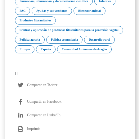
Formación, información y documentación científica
Informes
PAC
Ayudas y subvenciones
Bienestar animal
Productos fitosanitarios
Control y aplicación de productos fitosanitarios para la protección vegetal
Política agraria
Política comunitaria
Desarrollo rural
Europa
España
Comunidad Autónoma de Aragón
Compartir en Twitter
Compartir en Facebook
Compartir en LinkedIn
Imprimir