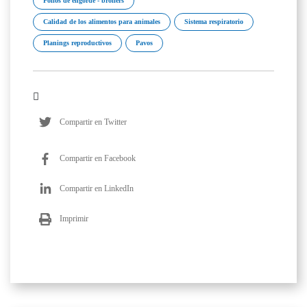
Pollos de engorde - broilers
Calidad de los alimentos para animales
Sistema respiratorio
Planings reproductivos
Pavos
Compartir en Twitter
Compartir en Facebook
Compartir en LinkedIn
Imprimir