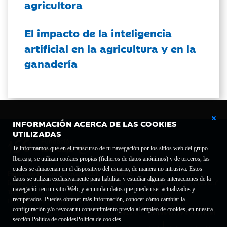
agricultora
El impacto de la inteligencia
artificial en la agricultura y en la
ganadería
INFORMACIÓN ACERCA DE LAS COOKIES
UTILIZADAS
Te informamos que en el transcurso de tu navegación por los sitios web del grupo
Ibercaja, se utilizan cookies propias (ficheros de datos anónimos) y de terceros, las
cuales se almacenan en el dispositivo del usuario, de manera no intrusiva. Estos
Fundación Bancaria Ibercaja C.I.F. G-50000652.
datos se utilizan exclusivamente para habilitar y estudiar algunas interacciones de la
Inscrita en el Registro de Fundaciones del Mº de Educación, Cultura y Deporte con el nº
navegación en un sitio Web, y acumulan datos que pueden ser actualizados y
1689.
recuperados. Puedes obtener más información, conocer cómo cambiar la
Domicilio social: Joaquín Costa, 13. 50001 Zaragoza.
configuración y/o revocar tu consentimiento previo al empleo de cookies, en nuestra
Contacto
Declaración de accesibilidad
sección Política de cookies
Política de cookies