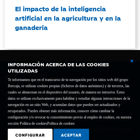
El impacto de la inteligencia
artificial en la agricultura y en la
ganadería
INFORMACIÓN ACERCA DE LAS COOKIES
UTILIZADAS
Te informamos que en el transcurso de tu navegación por los sitios web del grupo
Ibercaja, se utilizan cookies propias (ficheros de datos anónimos) y de terceros, las
cuales se almacenan en el dispositivo del usuario, de manera no intrusiva. Estos
Fundación Bancaria Ibercaja C.I.F. G-50000652.
datos se utilizan exclusivamente para habilitar y estudiar algunas interacciones de la
Inscrita en el Registro de Fundaciones del Mº de Educación, Cultura y Deporte con el nº
navegación en un sitio Web, y acumulan datos que pueden ser actualizados y
1689.
recuperados. Puedes obtener más información, conocer cómo cambiar la
Domicilio social: Joaquín Costa, 13. 50001 Zaragoza.
configuración y/o revocar tu consentimiento previo al empleo de cookies, en nuestra
Contacto
Declaración de accesibilidad
sección Política de cookies
Política de cookies
Aviso legal
Política de privacidad
Política de Cookies
CONFIGURAR
ACEPTAR