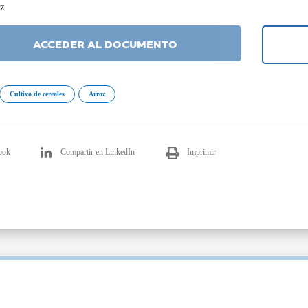
oz
ACCEDER AL DOCUMENTO
Cultivo de cereales
Arroz
ook
Compartir en LinkedIn
Imprimir