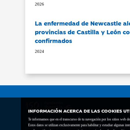
2026
La enfermedad de Newcastle al
provincias de Castilla y León c
confirmados
2024
INFORMACIÓN ACERCA DE LAS COOKIES UT
Te informamos que en el transcurso de tu navegación por los sitios web del 
Fundación Bancaria Ibercaja C.I.F. G-50000652.
Estos datos se utilizan exclusivamente para habilitar y estudiar algunas 
Inscrita en el Registro de Fundaciones del Mº de Educación, Cultura y Depor