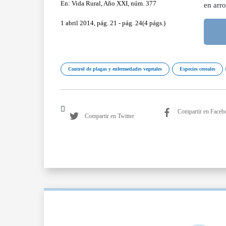
En: Vida Rural, Año XXI, núm. 377
en arr
1 abril 2014, pág. 21 - pág. 24(4 págs.)
Control de plagas y enfermedades vegetales
Especies cereales
Compartir en Faceb
Compartir en Twitter