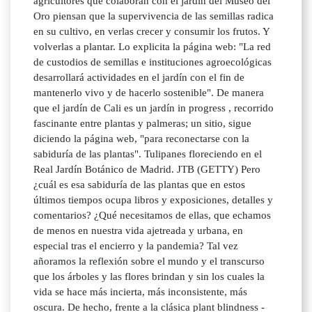
agricultores que colaboran con el jardín del Museo del
Oro piensan que la supervivencia de las semillas radica
en su cultivo, en verlas crecer y consumir los frutos. Y
volverlas a plantar. Lo explicita la página web: "La red
de custodios de semillas e instituciones agroecológicas
desarrollará actividades en el jardín con el fin de
mantenerlo vivo y de hacerlo sostenible". De manera
que el jardín de Cali es un jardín in progress , recorrido
fascinante entre plantas y palmeras; un sitio, sigue
diciendo la página web, "para reconectarse con la
sabiduría de las plantas". Tulipanes floreciendo en el
Real Jardín Botánico de Madrid. JTB (GETTY) Pero
¿cuál es esa sabiduría de las plantas que en estos
últimos tiempos ocupa libros y exposiciones, detalles y
comentarios? ¿Qué necesitamos de ellas, que echamos
de menos en nuestra vida ajetreada y urbana, en
especial tras el encierro y la pandemia? Tal vez
añoramos la reflexión sobre el mundo y el transcurso
que los árboles y las flores brindan y sin los cuales la
vida se hace más incierta, más inconsistente, más
oscura. De hecho, frente a la clásica plant blindness -