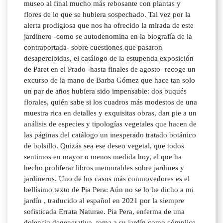
museo al final mucho más rebosante con plantas y
flores de lo que se hubiera sospechado. Tal vez por la
alerta prodigiosa que nos ha ofrecido la mirada de este
jardinero -como se autodenomina en la biografía de la
contraportada- sobre cuestiones que pasaron
desapercibidas, el catálogo de la estupenda exposición
de Paret en el Prado -hasta finales de agosto- recoge un
excurso de la mano de Barba Gómez que hace tan solo
un par de años hubiera sido impensable: dos buqués
florales, quién sabe si los cuadros más modestos de una
muestra rica en detalles y exquisitas obras, dan pie a un
análisis de especies y tipologías vegetales que hacen de
las páginas del catálogo un inesperado tratado botánico
de bolsillo. Quizás sea ese deseo vegetal, que todos
sentimos en mayor o menos medida hoy, el que ha
hecho proliferar libros memorables sobre jardines y
jardineros. Uno de los casos más conmovedores es el
bellísimo texto de Pia Pera: Aún no se lo he dicho a mi
jardín , traducido al español en 2021 por la siempre
sofisticada Errata Naturae. Pia Pera, enferma de una
dolencia degenerativa, toma a su jardín como cómplice